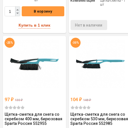
шт
Комплектация
Щетка-сметка - 1
шт
В корзину
Купить в 1 клик
Нет в наличии
-25%
-30%
97
104
₽
₽
130
148
₽
₽
Щетка-сметка для снега со
Щетка-сметка для снега со
скребком 400 мм, бирюзовая
скребком 530 мм, бирюзова
Sparta Россия 552955
Sparta Россия 552985