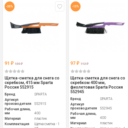
-30%
-13%
91
97
₽
₽
130
112
₽
₽
Щетка-сметка для снега со
Щетка-сметка для снега со
скребком, 415 мм Sparta
скребком 400 мм,
Россия 552915
фиолетовая Sparta Россия
552945
Бренд
SPARTA
Бренд
SPARTA
Артикул
производителя
552915
Артикул
производителя
552945
Рабочая длина,
мм
400
Рабочая длина,
мм
400
Материал
пластик
Материал
пластик
Комплектация
Щетка-сметка - 1