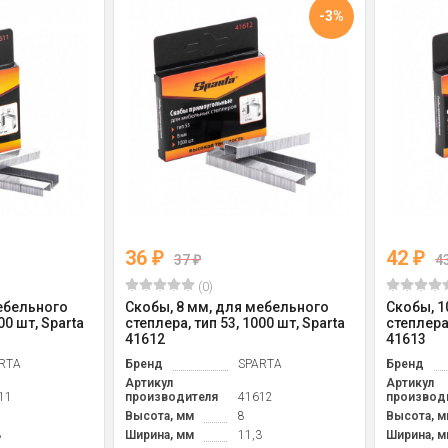
-3%
36
42
₽
₽
37
4
₽
(0)
мебельного
Скобы, 8 мм, для мебельного
Скобы, 1
00 шт, Sparta
степлера, тип 53, 1000 шт, Sparta
степлера,
41612
41613
RTA
Бренд
SPARTA
Бренд
Артикул
Артикул
11
производителя
41612
производ
Высота, мм
8
Высота, м
3
Ширина, мм
11,3
Ширина, м