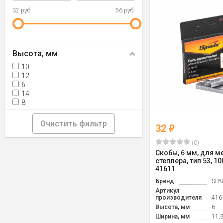
32 руб.
56 руб.
Высота, мм
10
12
6
14
8
Очистить фильтр
32
₽
(0)
Скобы, 6 мм, для 
степлера, тип 53, 10
41611
Бренд
SPA
Артикул
производителя
416
Высота, мм
6
Ширина, мм
11,