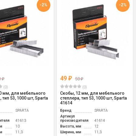
-2%
-2%
49
₽
3
50
₽
₽
(0)
(0)
0 мм, для мебельного
Скобы, 12 мм, для мебельного
 тип 53, 1000 шт, Sparta
степлера, тип 53, 1000 шт, Sparta
41614
SPARTA
Бренд
SPARTA
Артикул
ителя
41613
производителя
41614
м
10
Высота, мм
12
м
11,3
Ширина, мм
11,3