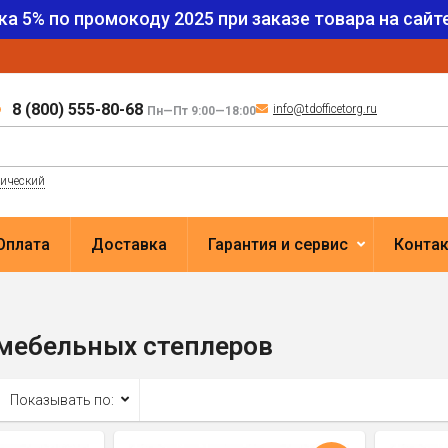
ка 5% по промокоду
2025
при заказе товара на сайте
8 (800) 555-80-68
info@tdofficetorg.ru
Пн—Пт 9:00—18:00
лический
Оплата
Доставка
Гарантия и сервис
Конта
мебельных степлеров
Показывать по: