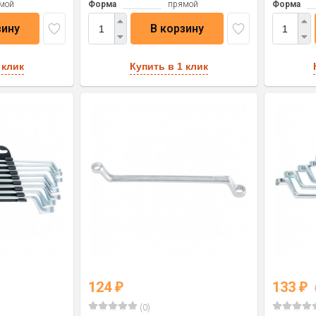
мой
Форма
прямой
Форма
зину
В корзину
 клик
Купить в 1 клик
124
133
₽
₽
(0)