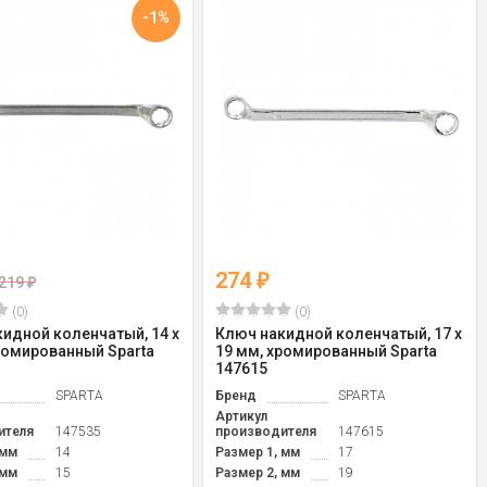
-1%
274
₽
219
₽
(0)
(0)
идной коленчатый, 14 х
Ключ накидной коленчатый, 17 х
ромированный Sparta
19 мм, хромированный Sparta
147615
SPARTA
Бренд
SPARTA
Артикул
ителя
147535
производителя
147615
 мм
14
Размер 1, мм
17
 мм
15
Размер 2, мм
19