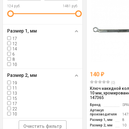
124 руб.
1481 руб.
Размер 1, мм
17
12
14
6
8
10
140
₽
Размер 2, мм
(0)
19
11
Ключ накидной кол
10 мм, хромирован
13
147365
15
17
Бренд
SPA
22
Артикул
10
производителя
147
Размер 1, мм
8
Размер 2, мм
10
Очистить фильтр