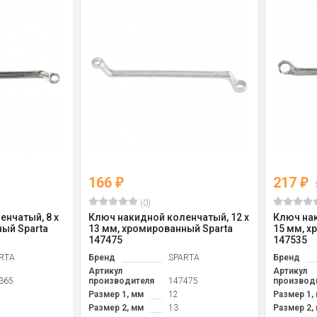
166
217
₽
₽
(0)
енчатый, 8 х
Ключ накидной коленчатый, 12 х
Ключ нак
ный Sparta
13 мм, хромированный Sparta
15 мм, х
147475
147535
RTA
Бренд
SPARTA
Бренд
Артикул
Артикул
365
производителя
147475
производ
Размер 1, мм
12
Размер 1,
Размер 2, мм
13
Размер 2,