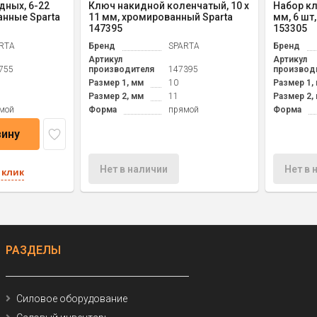
дных, 6-22
Ключ накидной коленчатый, 10 х
Набор кл
анные Sparta
11 мм, хромированный Sparta
мм, 6 шт
147395
153305
RTA
Бренд
SPARTA
Бренд
Артикул
Артикул
755
производителя
147395
производ
Размер 1, мм
10
Размер 1,
Размер 2, мм
11
Размер 2,
мой
Форма
прямой
Форма
зину
Нет в наличии
Нет в 
 клик
РАЗДЕЛЫ
Силовое оборудование