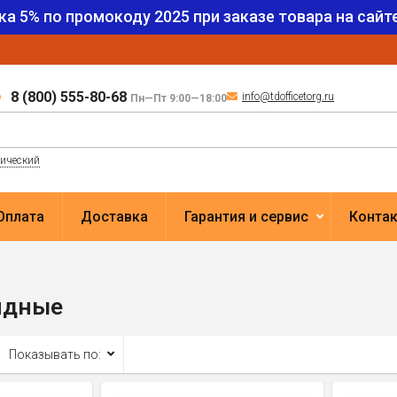
ка 5% по промокоду
2025
при заказе товара на сайте
8 (800) 555-80-68
info@tdofficetorg.ru
Пн—Пт 9:00—18:00
лический
Оплата
Доставка
Гарантия и сервис
Конта
идные
Показывать по: