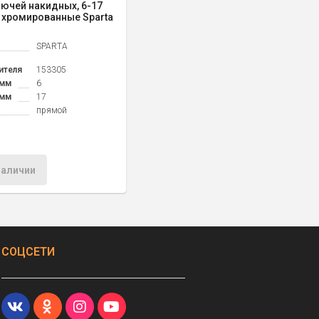
ючей накидных, 6-17
, хромированные Sparta
SPARTA
ителя
153305
 мм
6
 мм
17
прямой
наличии
СОЦСЕТИ