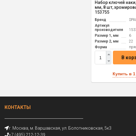
Набор ключей наки
мм, 8 шт, хромиров
153755
Бренд
SPA
Артикул
производителя
153
Размер 1, мм
6
Размер 2, мм
22
Форма
пря
В кор
Купить в 1
КОНТАКТЫ
г. Москва, м. Варшавская, ул. Болотниковская, 5к3
+7 (495) 212-12-39