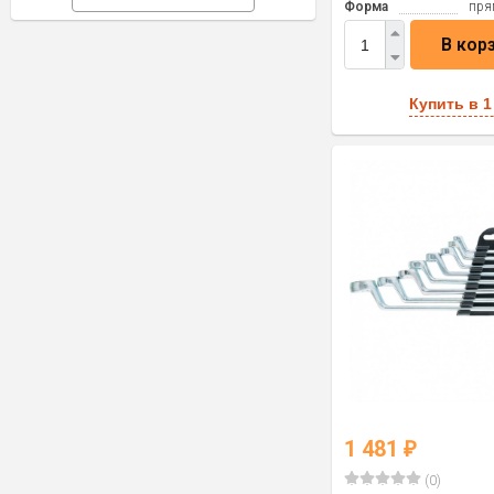
Форма
пря
В кор
Купить в 1
1 481
₽
(0)