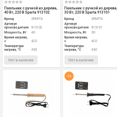
Паяльник с ручкой из дерева,
Паяльник с ручкой из дерева
40 Вт, 220 В Sparta 913102
30 Вт, 220 В Sparta 913101
Бренд
SPARTA
Бренд
SPARTA
Артикул
Артикул
производителя
913102
производителя
913101
Мощность, Вт
40
Мощность, Вт
30
Время нагрева,
Время нагрева,
с
420
с
420
Температура
Температура
нагрева, °С
430
нагрева, °С
430
Нет в наличии
Нет в наличии
-1%