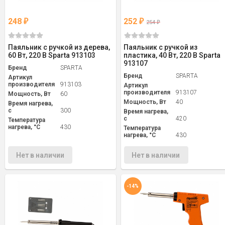
248
252
₽
₽
254
₽
Паяльник с ручкой из дерева,
Паяльник с ручкой из
60 Вт, 220 В Sparta 913103
пластика, 40 Вт, 220 В Sparta
913107
Бренд
SPARTA
Бренд
SPARTA
Артикул
производителя
913103
Артикул
производителя
913107
Мощность, Вт
60
Мощность, Вт
40
Время нагрева,
с
300
Время нагрева,
с
420
Температура
нагрева, °С
430
Температура
нагрева, °С
430
Нет в наличии
Нет в наличии
-14%