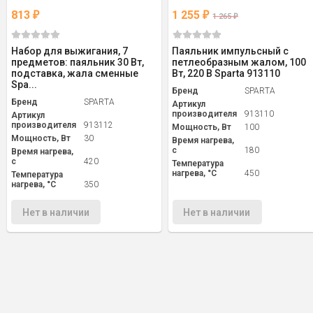
813
1 255
₽
₽
1 265
₽
Набор для выжигания, 7
Паяльник импульсный с
предметов: паяльник 30 Вт,
петлеобразным жалом, 100
подставка, жала сменные
Вт, 220 В Sparta 913110
Spa...
Бренд
SPARTA
Бренд
SPARTA
Артикул
производителя
913110
Артикул
производителя
913112
Мощность, Вт
100
Мощность, Вт
30
Время нагрева,
с
180
Время нагрева,
с
420
Температура
нагрева, °С
450
Температура
нагрева, °С
350
Нет в наличии
Нет в наличии