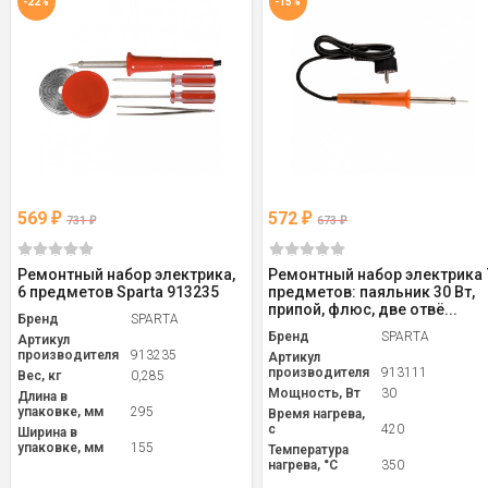
-22%
-15%
569
572
₽
₽
731
673
₽
₽
Ремонтный набор электрика,
Ремонтный набор электрика 
6 предметов Sparta 913235
предметов: паяльник 30 Вт,
припой, флюс, две отвё...
Бренд
SPARTA
Бренд
SPARTA
Артикул
производителя
913235
Артикул
производителя
913111
Вес, кг
0,285
Мощность, Вт
30
Длина в
упаковке, мм
295
Время нагрева,
с
420
Ширина в
упаковке, мм
155
Температура
нагрева, °С
350