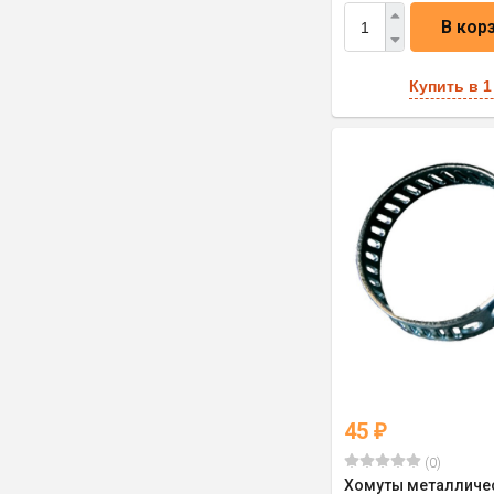
В кор
Купить в 1
45
₽
(0)
Хомуты металличес