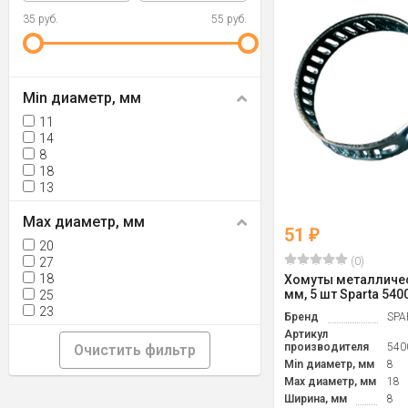
35 руб.
55 руб.
Min диаметр, мм
11
14
8
18
13
Max диаметр, мм
51
₽
20
(0)
27
18
Хомуты металличес
мм, 5 шт Sparta 540
25
23
Бренд
SPA
Артикул
производителя
540
Очистить фильтр
Min диаметр, мм
8
Max диаметр, мм
18
Ширина, мм
8