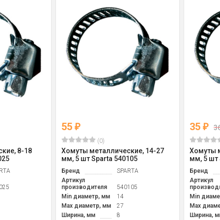
55
35
₽
₽
3
(0)
кие, 8-18
Хомуты металлические, 14-27
Хомуты м
025
мм, 5 шт Sparta 540105
мм, 5 шт
RTA
Бренд
SPARTA
Бренд
Артикул
Артикул
025
производителя
540105
производ
Min диаметр, мм
14
Min диаме
Max диаметр, мм
27
Max диаме
Ширина, мм
8
Ширина, м