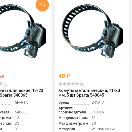
-3%
40
₽
6
₽
(0)
(0)
еталлические, 13-23
Хомуты металлические, 11-20
 Sparta 540065
мм, 5 шт Sparta 540045
SPARTA
Бренд
SPARTA
Артикул
ителя
540065
производителя
540045
тр, мм
13
Min диаметр, мм
11
тр, мм
23
Max диаметр, мм
20
м
8
Материал
W1-полностью