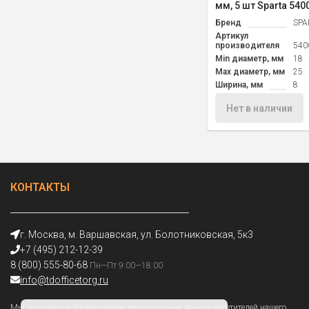
мм, 5 шт Sparta 540
Бренд
SPA
Артикул
производителя
540
Min диаметр, мм
18
Max диаметр, мм
25
Ширина, мм
8
Нет в наличии
КОНТАКТЫ
г. Москва, м. Варшавская, ул. Болотниковская, 5к3
+7 (495) 212-12-39
8 (800) 555-80-68
Пн—Пт 9:00—18:00
info@tdofficetorg.ru
Мы получаем и обрабатываем персональные данные посетителей нашего