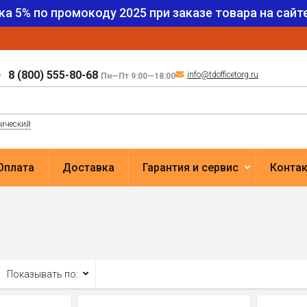
ка 5% по промокоду
2025
при заказе товара на сайте
8 (800) 555-80-68
info@tdofficetorg.ru
Пн—Пт 9:00—18:00
лический
Оплата
Доставка
Гарантия и сервис
Конта
Показывать по: