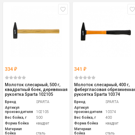
334
341
₽
₽
Молоток слесарный, 500 г,
Молоток слесарный, 400 г,
квадратный боек, деревянная
фибергласовая обрезиненна
рукоятка Sparta 102105
рукоятка Sparta 10374
Бренд
SPARTA
Бренд
SPARTA
Артикул
Артикул
производителя
102105
производителя
10374
Вес бойка, г
500
Вес бойка, г
400
Форма бойка
квадрат
Форма бойка
квадрат
Материал
Материал
бойка
сталь
бойка
сталь