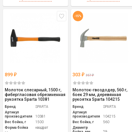
-15%
899
303
₽
₽
357
₽
Молоток слесарный, 1500 г,
Молоток-гвоздодер, 560 г,
фибергласовая обрезиненная
боек 29 мм, деревянная
рукоятка Sparta 10381
рукоятка Sparta 104215
Бренд
SPARTA
Бренд
SPARTA
Артикул
Артикул
производителя
10381
производителя
104215
Вес бойка, г
1500
Вес бойка, г
560
Форма бойка
квадрат
Диаметр
бойка, мм
29