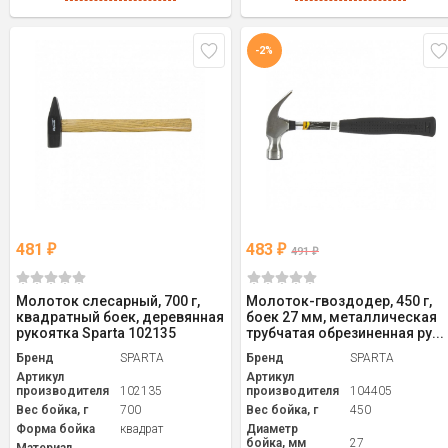
-2%
481
483
₽
₽
491
₽
Молоток слесарный, 700 г,
Молоток-гвоздодер, 450 г,
квадратный боек, деревянная
боек 27 мм, металлическая
рукоятка Sparta 102135
трубчатая обрезиненная ру...
Бренд
SPARTA
Бренд
SPARTA
Артикул
Артикул
производителя
102135
производителя
104405
Вес бойка, г
700
Вес бойка, г
450
Форма бойка
квадрат
Диаметр
бойка, мм
27