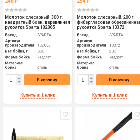
248
254
₽
₽
Молоток слесарный, 300 г,
Молоток слесарный, 200 г,
квадратный боек, деревянная
фибергласовая обрезиненна
рукоятка Sparta 102065
рукоятка Sparta 10372
Бренд
SPARTA
Бренд
SPARTA
Артикул
Артикул
производителя
102065
производителя
10372
Вес бойка, г
300
Вес бойка, г
200
Форма бойка
квадрат
Форма бойка
квадрат
Материал
Материал
бойка
сталь
бойка
сталь
В корзину
В корзину
Купить в 1 клик
Купить в 1 клик