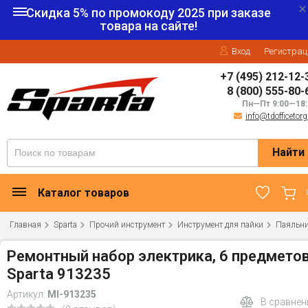
Скидка 5% по промокоду
2025
при заказе
товара на сайте!
Вход
Регистрац
+7 (495) 212-12-
8 (800) 555-80-
Пн—Пт 9:00—18:
info@tdofficetorg
Найти
Каталог товаров
Главная
Sparta
Прочий инструмент
Инструмент для пайки
Паяльни
Ремонтный набор электрика, 6 предмето
Sparta 913235
Артикул:
MI-913235
В сравнен