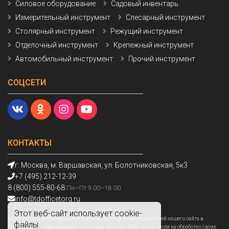
Силовое оборудование
Садовый инвентарь
Измерительный инструмент
Слесарный инструмент
Столярный инструмент
Режущий инструмент
Отделочный инструмент
Крепежный инструмент
Автомобильный инструмент
Прочий инструмент
СОЦСЕТИ
КОНТАКТЫ
г. Москва, м. Варшавская, ул. Болотниковская, 5к3
+7 (495) 212-12-39
8 (800) 555-80-68
Пн—Пт 9:00—18:00
info@tdofficetorg.ru
Этот веб-сайт использует cookie-
Мы получаем и обрабатываем персональные данные посетителей нашего сайта в
файлы.
соответствии с
официальной политикой
. Если вы не даете согласия на обработку своих