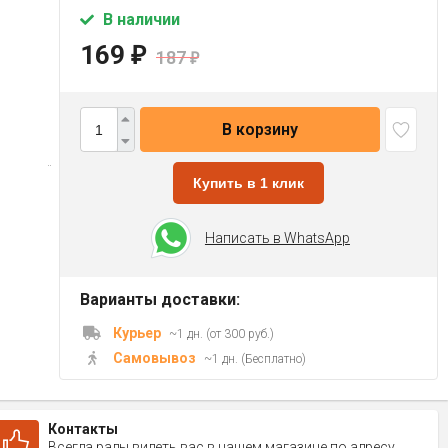
В наличии
169
₽
187
₽
В корзину
Купить в 1 клик
Написать в WhatsApp
Варианты доставки:
Курьер
~1 дн. (от 300 руб.)
Самовывоз
~1 дн. (Бесплатно)
Контакты
Всегда рады видеть вас в нашем магазине по адресу