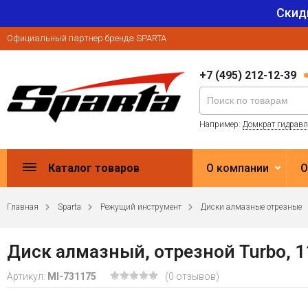
Скид
Официальный партнер бренда SPARTA
+7 (495) 212-12-39
Например:
Домкрат гидрав
Каталог товаров
О компании
О
Главная
Sparta
Режущий инструмент
Диски алмазные отрезные
Диск алмазный, отрезной Turbo, 11
Артикул:
MI-731175
(0 отзывов)