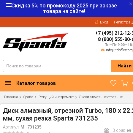
Скидка 5% по промокоду
2025
при заказе
товара на сайте!
Вход
Регистрац
+7 (495) 212-12-
8 (800) 555-80-
Пн—Пт 9:00—18:
info@tdofficetorg
Найти
Каталог товаров
Главная
Sparta
Режущий инструмент
Диски алмазные отрезные
Диск алмазный, отрезной Turbo, 180 х 22.
мм, сухая резка Sparta 731235
Артикул:
MI-731235
В сравнен