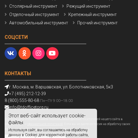
Столярный инструмент
Режущий инструмент
Отделочный инструмент
Крепежный инструмент
Автомобильный инструмент
Прочий инструмент
СОЦСЕТИ
КОНТАКТЫ
г. Москва, м. Варшавская, ул. Болотниковская, 5к3
+7 (495) 212-12-39
8 (800) 555-80-68
Пн—Пт 9:00—18:00
info@tdofficetorg.ru
Этот веб-сайт использует cookie-
Мы получаем и обрабатываем персональные данные посетителей нашего сайта в
файлы.
соответствии с
официальной политикой
. Если вы не даете согласия на обработку своих
персональных данных,вам необходимо покинуть наш сайт.
Используя сайт, вы соглашаетесь на обработку
данных в Cookies для корректной работы сайта,