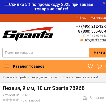
Скидка 5% по промокоду
2025
при заказе
товара на сайте!
Вход
Регистрац
+7 (495) 212-12-
8 (800) 555-80-
Пн—Пт 9:00—18:
info@tdofficetorg
Найти
Каталог товаров
Главная
Sparta
Режущий инструмент
Ножи
Лезвия для ножей
Лезвия, 9 мм, 10 шт Sparta 78968
Артикул:
MI-78968
В сравнен
(0 отзывов)