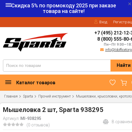
Скидка 5% по промокоду
2025
при заказе
товара на сайте!
Вход
Регистрац
+7 (495) 212-12-
8 (800) 555-80-
Пн—Пт 9:00—18:
info@tdofficetorg
Найти
Каталог товаров
Главная
Sparta
Прочий инструмент
Мышеловки, крысоловки, кротоло
Мышеловка 2 шт, Sparta 938295
Артикул:
MI-938295
В сравнен
(0 отзывов)