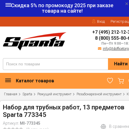
Скидка 5% по промокоду
2025
при заказе
товара на сайте!
Вход
Регистрац
+7 (495) 212-12-
8 (800) 555-80-
Пн—Пт 9:00—18:
info@tdofficetorg
Найти
Каталог товаров
Главная
Sparta
Режущий инструмент
Резьбонарезной инструмент
К
Набор для трубных работ, 13 предметов
Sparta 773345
Артикул:
MI-773345
В сравнен