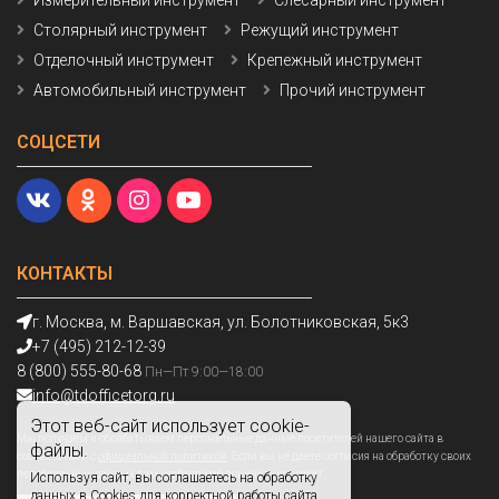
Столярный инструмент
Режущий инструмент
Отделочный инструмент
Крепежный инструмент
Автомобильный инструмент
Прочий инструмент
СОЦСЕТИ
КОНТАКТЫ
г. Москва, м. Варшавская, ул. Болотниковская, 5к3
+7 (495) 212-12-39
8 (800) 555-80-68
Пн—Пт 9:00—18:00
info@tdofficetorg.ru
Этот веб-сайт использует cookie-
Мы получаем и обрабатываем персональные данные посетителей нашего сайта в
файлы.
соответствии с
официальной политикой
. Если вы не даете согласия на обработку своих
персональных данных,вам необходимо покинуть наш сайт.
Используя сайт, вы соглашаетесь на обработку
данных в Cookies для корректной работы сайта,