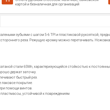
картой и безналичная для организаций
 калеными зубьями с шагом 5-6 TPI и пластиковой рукояткой, пре
ухстороннего реза. Режущую кромку можно перетачивать. Ножовка 
атаной стали 65Mn, характеризующейся стойкостью к постоянны
орошо держат заточку.
спечивают быстрый рез.
е лаковое покрытие.
при помощи винтов.
 пластмассы, устойчивой к повреждениям.