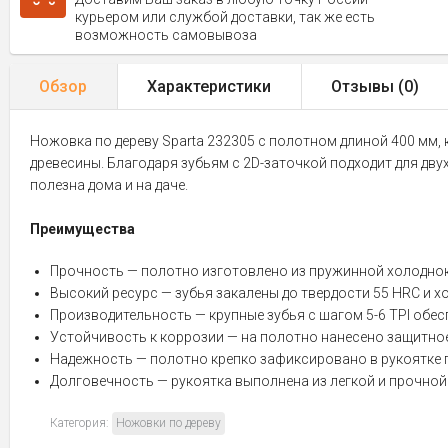
курьером или службой доставки, так же есть
возможность самовывоза
Обзор
Характеристики
Отзывы (
0
)
Ножовка по дереву Sparta 232305 с полотном длиной 400 мм,
древесины. Благодаря зубьям с 2D-заточкой подходит для дв
полезна дома и на даче.
Преимущества
Прочность — полотно изготовлено из пружинной холоднок
Высокий ресурс — зубья закалены до твердости 55 HRC и х
Производительность — крупные зубья с шагом 5-6 TPI обе
Устойчивость к коррозии — на полотно нанесено защитно
Надежность — полотно крепко зафиксировано в рукоятке 
Долговечность — рукоятка выполнена из легкой и прочной
Категория:
Ножовки по дереву