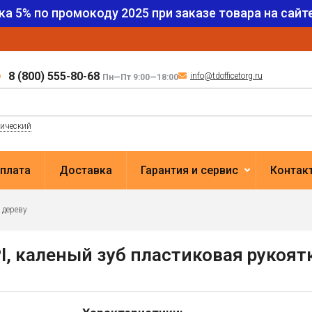
ка 5% по промокоду
2025
при заказе товара на сайте
8 (800) 555-80-68
info@tdofficetorg.ru
Пн—Пт 9:00—18:00
лический
плата
Доставка
Гарантия и сервис
Контак
 дереву
I, каленый зуб пластиковая рукоят