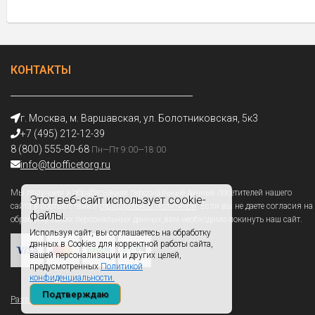
КОНТАКТЫ
г. Москва, м. Варшавская, ул. Болотниковская, 5к3
+7 (495) 212-12-39
8 (800) 555-80-68
Пн—Пт 9:00—18:00
info@tdofficetorg.ru
Мы получаем и обрабатываем персональные данные посетителей нашего
Этот веб-сайт использует cookie-
сайта в соответствии с
официальной политикой
. Если вы не даете согласия на
файлы.
обработку своих персональных данных,вам необходимо покинуть наш сайт.
Используя сайт, вы соглашаетесь на обработку
данных в Cookies для корректной работы сайта,
вашей персонализации и других целей,
предусмотренных
Политикой
конфиденциальности.
Подтверждаю
Разработано