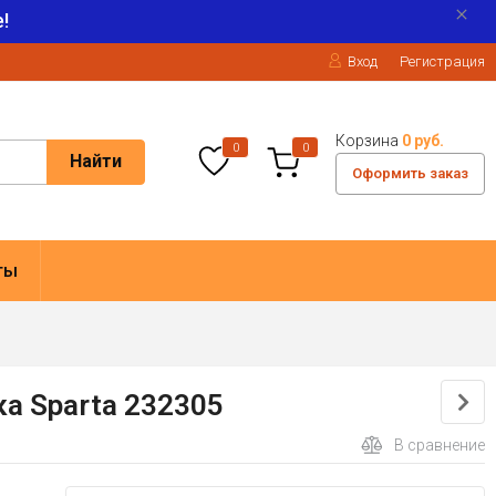
!
Вход
Регистрация
Корзина
0 руб.
0
0
Найти
Оформить заказ
ты
ка Sparta 232305
В сравнение