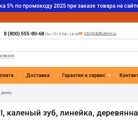
ка 5% по промокоду
2025
при заказе товара на сайте
8 (800) 555-80-68
info@tdofficetorg.ru
Пн—Пт 9:00—18:00
лический
плата
Доставка
Гарантия и сервис
Контак
 дереву
I, каленый зуб, линейка, деревянна