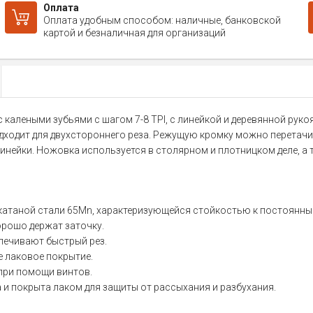
Оплата
Оплата удобным способом: наличные, банковской
картой и безналичная для организаций
с калеными зубьями с шагом 7-8 TPI, с линейкой и деревянной рук
дходит для двухстороннего реза. Режущую кромку можно перетачи
нейки. Ножовка используется в столярном и плотницком деле, а т
атаной стали 65Mn, характеризующейся стойкостью к постоянны
орошо держат заточку.
спечивают быстрый рез.
е лаковое покрытие.
при помощи винтов.
 и покрыта лаком для защиты от рассыхания и разбухания.