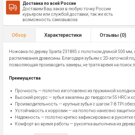
Доставка по всей России
Доставим Ваш заказ в любую точку России
курьером или службой доставки, так же есть
возможность самовывоза
Обзор
Характеристики
Отзывы (
0
)
Ножовка по дереву Sparta 231895 с полотном длиной 500 мм, 
распиливания древесины. Благодаря зубьям с 2D-заточкой по
позволяющая производить замеры, не тратя время на поиск ли
Преимущества
Прочность — полотно изготовлено из пружинной холоднок
Высокий ресурс — зубья закалены до твердости 55 HRC и х
Производительность — крупные зубья с шагом 7-8 TPI обе
Устойчивость к коррозии — на полотно нанесено защитно
Надежность — полотно крепко зафиксировано в рукоятке 
Комфорт во время работы — рукоятка выполнена из дерева