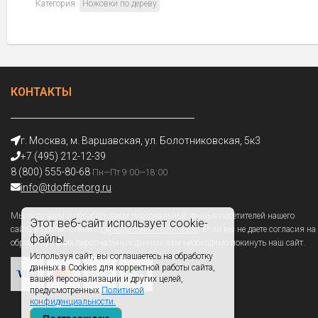
Категория:
Ножовки по дереву
КОНТАКТЫ
г. Москва, м. Варшавская, ул. Болотниковская, 5к3
+7 (495) 212-12-39
8 (800) 555-80-68
Пн—Пт 9:00—18:00
info@tdofficetorg.ru
Мы получаем и обрабатываем персональные данные посетителей нашего
Этот веб-сайт использует cookie-
сайта в соответствии с
официальной политикой
. Если вы не даете согласия на
файлы.
обработку своих персональных данных,вам необходимо покинуть наш сайт.
Используя сайт, вы соглашаетесь на обработку
данных в Cookies для корректной работы сайта,
вашей персонализации и других целей,
предусмотренных
Политикой
конфиденциальности.