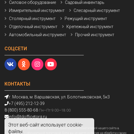
Силовое оборудование
Садовый инвентарь
Измерительный инструмент
Слесарный инструмент
Столярный инструмент
Режущий инструмент
Отделочный инструмент
Крепежный инструмент
Автомобильный инструмент
Прочий инструмент
СОЦСЕТИ
КОНТАКТЫ
г. Москва, м. Варшавская, ул. Болотниковская, 5к3
+7 (495) 212-12-39
8 (800) 555-80-68
Пн—Пт 9:00—18:00
info@tdofficetorg.ru
Этот веб-сайт использует cookie-
Мы получаем и обрабатываем персональные данные посетителей нашего сайта в
файлы.
соответствии с
официальной политикой
. Если вы не даете согласия на обработку своих