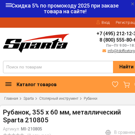
Скидка 5% по промокоду
2025
при заказе
товара на сайте!
Вход
Регистрац
+7 (495) 212-12-
8 (800) 555-80-
Пн—Пт 9:00—18:
info@tdofficetorg
Найти
Каталог товаров
Главная
Sparta
Столярный инструмент
Рубанки
Рубанок, 355 х 60 мм, металлический
Sparta 210805
Артикул:
MI-210805
В сравнен