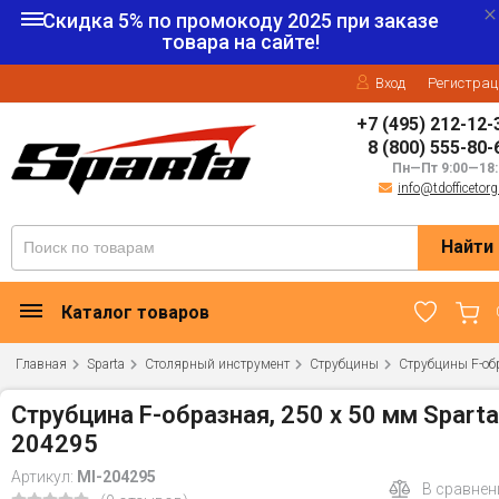
Скидка 5% по промокоду
2025
при заказе
товара на сайте!
Вход
Регистрац
+7 (495) 212-12-
8 (800) 555-80-
Пн—Пт 9:00—18:
info@tdofficetorg
Найти
Каталог товаров
Главная
Sparta
Столярный инструмент
Струбцины
Струбцины F-об
Струбцина F-образная, 250 х 50 мм Sparta
204295
Артикул:
MI-204295
В сравнен