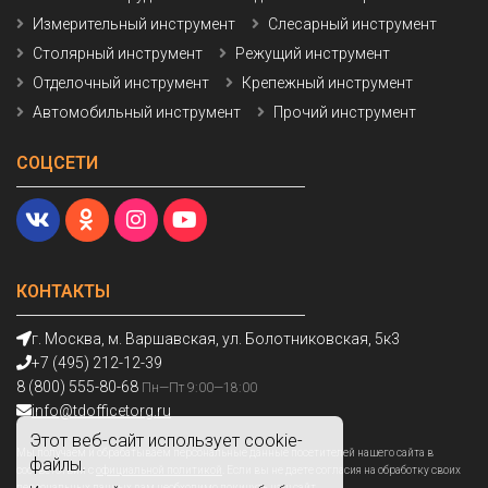
Измерительный инструмент
Слесарный инструмент
Столярный инструмент
Режущий инструмент
Отделочный инструмент
Крепежный инструмент
Автомобильный инструмент
Прочий инструмент
СОЦСЕТИ
КОНТАКТЫ
г. Москва, м. Варшавская, ул. Болотниковская, 5к3
+7 (495) 212-12-39
8 (800) 555-80-68
Пн—Пт 9:00—18:00
info@tdofficetorg.ru
Этот веб-сайт использует cookie-
Мы получаем и обрабатываем персональные данные посетителей нашего сайта в
файлы.
соответствии с
официальной политикой
. Если вы не даете согласия на обработку своих
персональных данных,вам необходимо покинуть наш сайт.