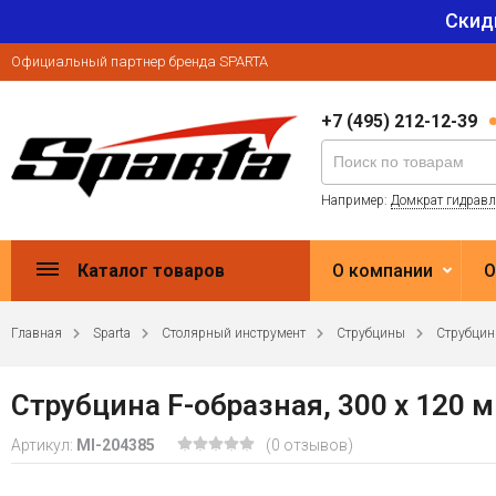
Скид
Официальный партнер бренда SPARTA
+7 (495) 212-12-39
Например:
Домкрат гидрав
Каталог товаров
О компании
О
Главная
Sparta
Столярный инструмент
Струбцины
Струбцин
Струбцина F-образная, 300 х 120 м
Артикул:
MI-204385
(0 отзывов)