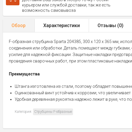
курьером или службой доставки, так же есть
возможность самовывоза
Обзор
Характеристики
Отзывы (
0
)
F-образная струбцина Sparta 204385, 300 х 120 х 365 мм, исп
соединения или обработки. Деталь помещают между губками, 
усилие для надежной фиксации. Защитные накладки предотвр
проведения сварочных работ, при этом пластиковые накладки
Преимущества
Штанга изготовлена из стали, поэтому обладает повышенн
Оцинкованный винт устойчив к коррозии, что увеличивает
Удобная деревянная рукоятка надежно лежит в руке, что 
Категория:
Струбцины F-образные