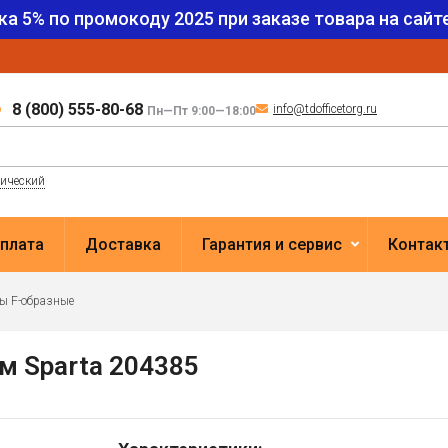
ка 5% по промокоду
2025
при заказе товара на сайте
8 (800) 555-80-68
info@tdofficetorg.ru
Пн—Пт 9:00—18:00
лический
плата
Доставка
Гарантия и сервис
Контак
ы F-образные
м Sparta 204385