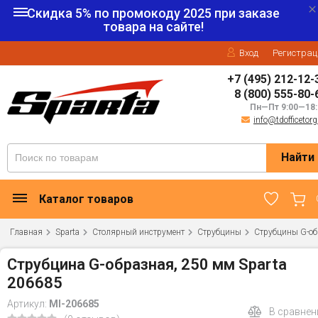
Скидка 5% по промокоду
2025
при заказе
товара на сайте!
Вход
Регистрац
+7 (495) 212-12-
8 (800) 555-80-
Пн—Пт 9:00—18:
info@tdofficetorg
Найти
Каталог товаров
Главная
Sparta
Столярный инструмент
Струбцины
Струбцины G-о
Струбцина G-образная, 250 мм Sparta
206685
Артикул:
MI-206685
В сравнен