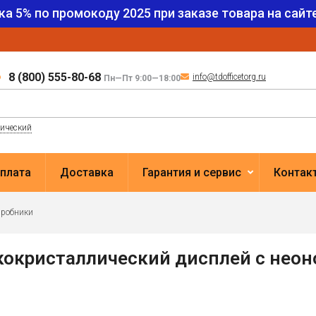
ка 5% по промокоду
2025
при заказе товара на сайте
8 (800) 555-80-68
info@tdofficetorg.ru
Пн—Пт 9:00—18:00
лический
плата
Доставка
Гарантия и сервис
Контак
пробники
кокристаллический дисплей с нео