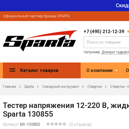
Скид
Официальный партнер бренда SPARTA
+7 (495) 212-12-39
Например:
Домкрат гидрав
Каталог товаров
О компании
О
Главная
Sparta
Слесарный инструмент
Отвертки
Отвертки - 
Тестер напряжения 12-220 В, жид
Sparta 130855
Артикул:
MI-130855
(0 отзывов)