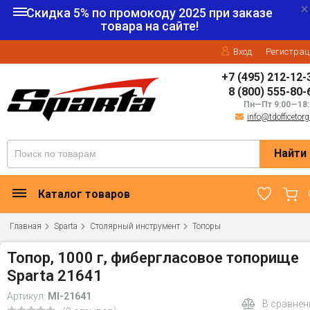
Скидка 5% по промокоду
2025
при заказе
товара на сайте!
Вход
Регистрац
+7 (495) 212-12-
8 (800) 555-80-
Пн—Пт 9:00—18:
info@tdofficetorg
Найти
Каталог товаров
Главная
Sparta
Столярный инструмент
Топоры
Топор, 1000 г, фибергласовое топорище
Sparta 21641
Артикул:
MI-21641
В сравнен