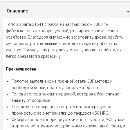
Описание
Топор Sparta 21641 с рабочей частью весом 1000 г и
фибергласовым топорищем найдет широкое применение в
хозяйстве. Благодаря ему можно заготовить дрова, срубить
сучья, заострить колышки и выполнить другие работы на
участке. Полукруглая режущая кромка упрощает работу, т.к.
легко врезается в древесину.
Преимущества
Полотно выполнено из прочной стали 60Г методом
свободной ковки, поэтому прослужит долго.
Голова топора покрыта краской, которая обеспечивает
защиту от коррозии.
Лезвие долго сохраняет остроту и характеризуется
прочностью за счет закалки до твердости 50 HRC.
Фибергласовое топорище устойчиво к сырости, УФ-лучам
и прочим негативным воздействиям окружающей среды, а