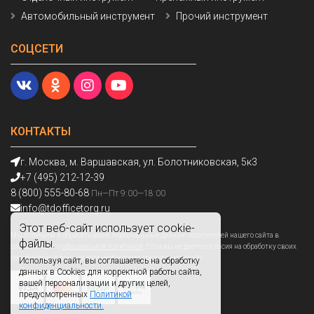
Автомобильный инструмент
Прочий инструмент
СОЦСЕТИ
КОНТАКТЫ
г. Москва, м. Варшавская, ул. Болотниковская, 5к3
+7 (495) 212-12-39
8 (800) 555-80-68
Пн—Пт 9:00—18:00
info@tdofficetorg.ru
Этот веб-сайт использует cookie-
Мы получаем и обрабатываем персональные данные посетителей нашего сайта в
файлы.
соответствии с
официальной политикой
. Если вы не даете согласия на обработку своих
персональных данных,вам необходимо покинуть наш сайт.
Используя сайт, вы соглашаетесь на обработку
данных в Cookies для корректной работы сайта,
вашей персонализации и других целей,
предусмотренных
Политикой
конфиденциальности.