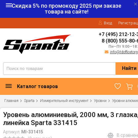
Скидка 5% по промокоду
2025
при заказе
товара на сайте!
Вход
Регистрац
+7 (495) 212-12-
8 (800) 555-80-
Пн—Пт 9:00—18:
info@tdofficetorg
Найти
Каталог товаров
Главная
Sparta
Измерительный инструмент
Уровни
Уровни алюми
Уровень алюминиевый, 2000 мм, 3 глазка
линейка Sparta 331415
Артикул:
MI-331415
В сравнен