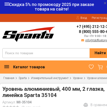
Скидка 5% по промокоду
2025
при заказе
товара на сайте!
Вход
Регистрац
+7 (495) 212-12-
8 (800) 555-80-
Пн—Пт 9:00—18:
info@tdofficetorg
Найти
Каталог товаров
Главная
Sparta
Измерительный инструмент
Уровни
Уровни алюми
Уровень алюминиевый, 400 мм, 2 глазка,
линейка Sparta 35104
Артикул:
MI-35104
В сравнен