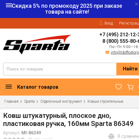
Скидка 5% по промокоду
2025
при заказе
товара на сайте!
Вход
Регистрац
+7 (495) 212-12-
8 (800) 555-80-
Пн—Пт 9:00—18:
info@tdofficetorg
Найти
Каталог товаров
Главная
Sparta
Отделочный инструмент
Ковши строительные
Ковш штукатурный, плоское дно,
пластиковая ручка, 160мм Sparta 86349
Артикул:
MI-86349
В сравнен