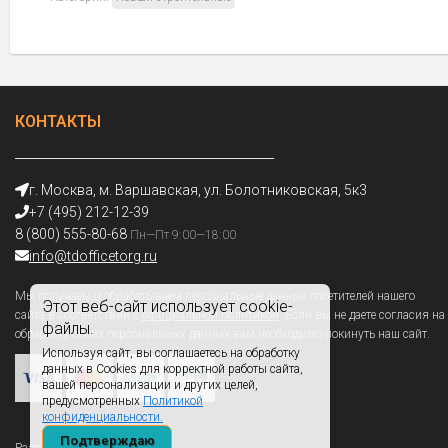
КОНТАКТЫ
г. Москва, м. Варшавская, ул. Болотниковская, 5к3
+7 (495) 212-12-39
8 (800) 555-80-68
Пн—Пт 9:00—18:00
info@tdofficetorg.ru
Мы получаем и обрабатываем персональные данные посетителей нашего
Этот веб-сайт использует cookie-
сайта в соответствии с
официальной политикой
. Если вы не даете согласия на
файлы.
обработку своих персональных данных,вам необходимо покинуть наш сайт.
Используя сайт, вы соглашаетесь на обработку
данных в Cookies для корректной работы сайта,
вашей персонализации и других целей,
предусмотренных
Политикой
конфиденциальности.
Подтверждаю
Разработано