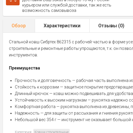
курьером или службой доставки, так же есть
возможность самовывоза
Обзор
Характеристики
Отзывы (
0
)
Стальной ковш Сибртех 862315 с рабочей частью в форме усе
строительные и ремонтные работы упрощаются, т.к. он позвол
инструментов.
Преимущества
Прочность и долговечность — рабочая часть выполнена и
Стойкость к коррозии — защитное покрытие предотвращае
Длинный крючок — ковш можно подвешивать для удобства
Устойчивость к высоким нагрузкам — рукоятка надежно с
Комфортная работа — рукоятка выполнена из древесины, 
Надежность — для защиты от рассыхания и гниения рукоят
Небольшой вес 354 г — инструмент не оказывает большой н
Категория:
Ковши строительные