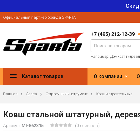
Скид
Официальный партнер бренда SPARTA
+7 (495) 212-12-39
Например:
Домкрат гидрав
Каталог товаров
О компании
О
Главная
Sparta
Отделочный инструмент
Ковши строительные
Ковш стальной штатурный, деревя
Артикул:
MI-862315
(0 отзывов)