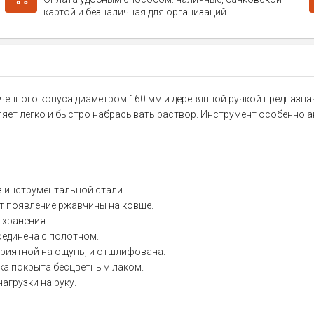
картой и безналичная для организаций
ченного конуса диаметром 160 мм и деревянной ручкой предназна
яет легко и быстро набрасывать раствор. Инструмент особенно ак
з инструментальной стали.
т появление ржавчины на ковше.
 хранения.
оединена с полотном.
приятной на ощупь, и отшлифована.
ка покрыта бесцветным лаком.
агрузки на руку.