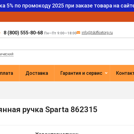
ка 5% по промокоду
2025
при заказе товара на сайте
8 (800) 555-80-68
info@tdofficetorg.ru
Пн—Пт 9:00—18:00
лический
плата
Доставка
Гарантия и сервис
Контак
нная ручка Sparta 862315