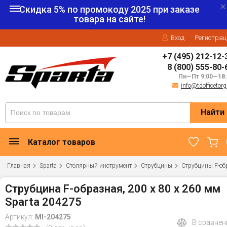
Скидка 5% по промокоду
2025
при заказе
товара на сайте!
Вход
Регистрац
+7 (495) 212-12-
8 (800) 555-80-
Пн—Пт 9:00—18:
info@tdofficetorg
Найти
Каталог товаров
Главная
Sparta
Столярный инструмент
Струбцины
Струбцины F-об
Струбцина F-образная, 200 х 80 х 260 мм
Sparta 204275
Артикул:
MI-204275
В сравнен