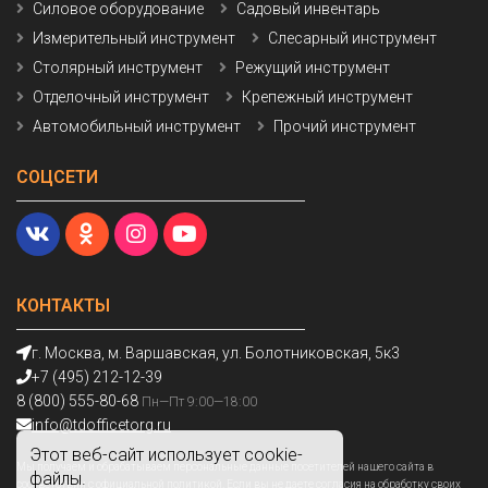
Силовое оборудование
Садовый инвентарь
Измерительный инструмент
Слесарный инструмент
Столярный инструмент
Режущий инструмент
Отделочный инструмент
Крепежный инструмент
Автомобильный инструмент
Прочий инструмент
СОЦСЕТИ
КОНТАКТЫ
г. Москва, м. Варшавская, ул. Болотниковская, 5к3
+7 (495) 212-12-39
8 (800) 555-80-68
Пн—Пт 9:00—18:00
info@tdofficetorg.ru
Этот веб-сайт использует cookie-
Мы получаем и обрабатываем персональные данные посетителей нашего сайта в
файлы.
соответствии с
официальной политикой
. Если вы не даете согласия на обработку своих